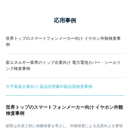
応用事例
世界トップのスマートフォンメーカー向け イヤホン外観検査事
例
新エネルギー業界のトップ企業向け 電力電池カバー・シールリ
ング検査事例
大手製薬企業向け 薬品説明書印刷品質検査事例
世界トップのスマートフォンメーカー向け イヤホン外観
検査事例
医薬品のコード（数字/アルファベット/特殊記号の可変組合せ）に対
顧客は生産工程に画像検査を導入し、外観検査による品質向上を要望
電力電池カバーのシールリング全数外観検査案件 要件：シールリング
する自動印刷欠陥検査を実現しました。 要件：正しい文字列である