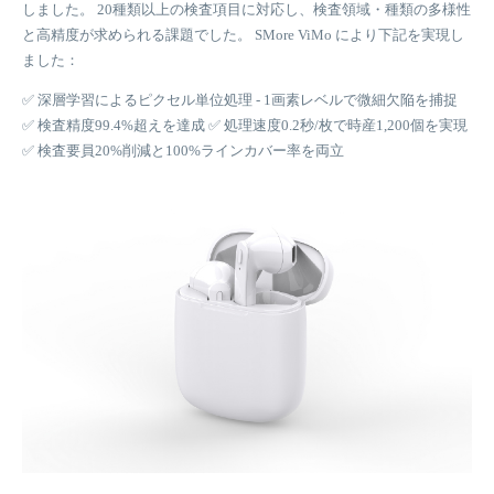
しました。 20種類以上の検査項目に対応し、検査領域・種類の多様性
の有無/破損/位置ズレ、極性の正逆、アルミ線欠落、金属面の酸化。
か、印刷位置のズレ、低品質文字の識別精度。 コア課題：内容の動的
と高精度が求められる課題でした。 SMore ViMo により下記を実現し
これらの複合欠陥の検出し、不良品流出を阻止しました。コア課題は
変化するため固定テンプレートによる検査ができない、印刷位置が変
ました：
「微細破損」「組付けズレ」など多様な欠陥形態への高精度対応でし
動するため高精度に文字位置を特定する必要がある、文字かすれによ
た。
る認識精度低下。
✅ 深層学習によるピクセル単位処理 - 1画素レベルで微細欠陥を捕捉
✅ 検査精度99.4%超えを達成 ✅ 処理速度0.2秒/枚で時産1,200個を実現
SMore ViMoにより下記を実現しました： ✅ 見逃し率0.05%（業界最低
SMore ViMoにより従来のテンプレートの問題を打破し、 NGサンプル
✅ 検査要員20%削減と100%ラインカバー率を両立
水準） ✅ 過剰検出率1% ✅ 検査速度 1,500 UPH（時間当たり生産量）
不要の迅速機種変更を実現しました。 20+ラインに展開されました。
✅ 100%全数検査達成 ✅ 10ラインの完全自動化を実現し5名の人員削
導入効果： ✅ 検査要員の大幅削減 ✅ 機種切替時間75%短縮 ✅ GMP適
減、電池安全性と生産効率を飛躍的に向上
合包装の100%保証