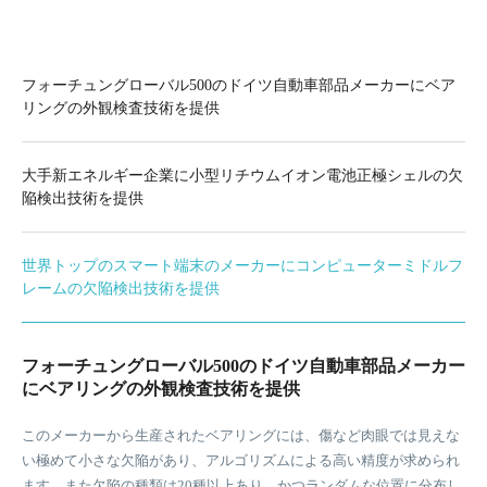
フォーチュングローバル500のドイツ自動車部品メーカーにベア
リングの外観検査技術を提供
大手新エネルギー企業に小型リチウムイオン電池正極シェルの欠
陥検出技術を提供
世界トップのスマート端末のメーカーにコンピューターミドルフ
レームの欠陥検出技術を提供
フォーチュングローバル500のドイツ自動車部品メーカー
にベアリングの外観検査技術を提供
このメーカーから生産されたベアリングには、傷など肉眼では見えな
今まで当該企業のリチウム電池の品質検査は、主に手作業によるセル
コンピュータのミドルフレームを生産する際に、ナットの取付け、ウ
い極めて小さな欠陥があり、アルゴリズムによる高い精度が求められ
フインスペクションに依存していたため、コストが高く、効率が低
ォーターポート、カメラの発砲接着剤などを含む15種類の欠陥検査を
ます。また欠陥の種類は20種以上あり、かつランダムな位置に分布し
く、検出漏れ率も高かったです。従って、生産効率、合格率、環境基
行う必要があります。金属製ミドルフレームが光を反射しやすいので