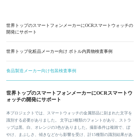
世界トップのスマートフォンメーカーにOCRスマートウォッチの
開発にサポート
世界トップ化粧品メーカー向け ボトル内異物検査事例
食品製造メーカー向け包装検査事例
世界トップのスマートフォンメーカーにOCRスマートウ
ォッチの開発にサポート
化粧品ボトル内のフロック状異物・黒点などを高精度全数検査。 コア
自動化ラインで製造される月餅の包装完全性をリアルタイムに検査す
本プロジェクトでは、スマートウォッチの金属部品に刻まれた文字を
課題：異物の濃淡変動、発生位置のランダム性、局部撮影条件の不安
るプロジェクトです。コア要件は、月餅の過不足（多餅・少餅）など
識別する必要がありました。 文字は3種類のフォントがあり、ストラ
定さ。従来方式では複雑な欠陥特徴を安定検出不可能ですが、SMore
包装異常の高精度な識別です。 核心課題は：包装袋の形状が固定され
ップは黒、白、オレンジの3色がありました。撮影条件は複雑で、ぼ
ViMoは動的異物を精密捕捉し対応しました。
ない（内容物による圧迫・変形）、ランダムな光の反射が画像取得を
やけ、まぶしさ、傾きなどから影響を受け、計15種類の識別結果があ
妨げる。従来手法では安定した判定が困難でしたが、SMore ViMoで
導入効果： ✅ 見逃し率0.05%（業界最高水準） ✅ 過剰検出率3%（誤