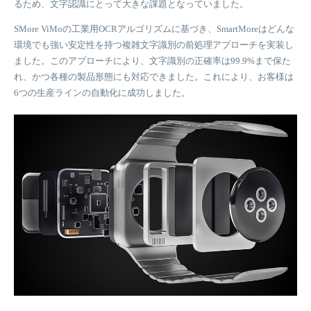
るため、文字認識にとって大きな課題となっていました。
は、包装形状の変化に自動適応し、光の反射によるノイズを効果的に
廃棄率最小化） ✅ 処理能力 10,000本/時 ✅ 10+ラインに導入し検査要
抑制対応しました。
SMore ViMoの工業用OCRアルゴリズムに基づき、SmartMoreはどんな
員80%削減、製品安全性と生産効率を劇的改善
環境でも強い安定性を持つ複雑文字識別の前処理アプローチを実装し
導入効果： ✅識別率: 100% ✅正確率: 100% ✅1回あたりの検査時間: わ
ました。このアプローチにより、文字識別の正確率は99.9%まで保た
ずか300ミリ秒 ✅処理効率: 7,000 UPH (1時間あたりの処理ユニット数)
れ、かつ各種の製品形態にも対応できました。これにより、お客様は
以上 ✅3ラインで100% AI全数検査を実現包装品質と生産効率の顕著な
6つの生産ラインの自動化に成功しました。
向上を実現